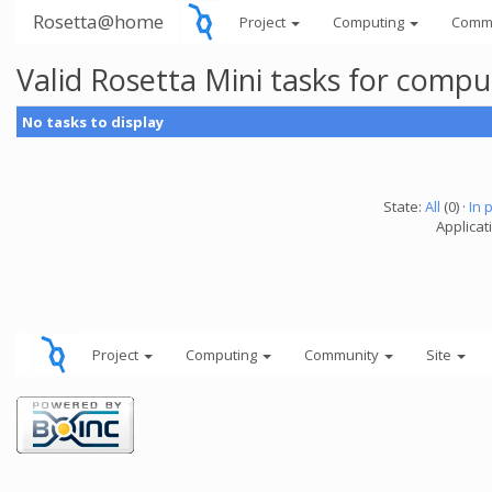
Rosetta@home
Project
Computing
Comm
Valid Rosetta Mini tasks for comp
No tasks to display
State:
All
(0) ·
In 
Applicat
Project
Computing
Community
Site