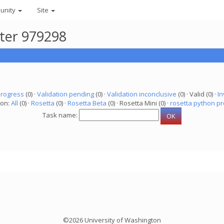
unity
Site
uter 979298
progress
(0) ·
Validation pending
(0) ·
Validation inconclusive
(0) · Valid (0) ·
In
ion:
All
(0) ·
Rosetta
(0) ·
Rosetta Beta
(0) · Rosetta Mini (0) ·
rosetta python pr
Task name:
©2026 University of Washington