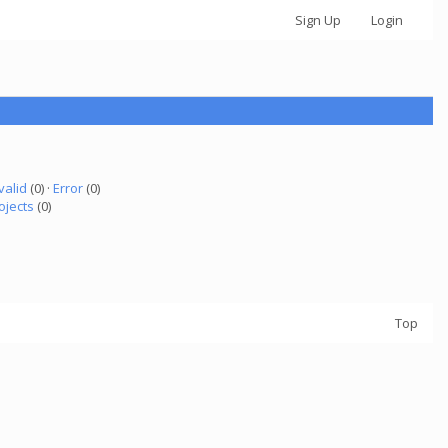
Sign Up
Login
valid
(0) ·
Error
(0)
ojects
(0)
Top