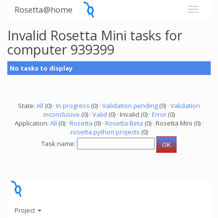
Rosetta@home
Invalid Rosetta Mini tasks for
computer 939399
No tasks to display
State:
All
(0) ·
In progress
(0) ·
Validation pending
(0) ·
Validation
inconclusive
(0) ·
Valid
(0) · Invalid (0) ·
Error
(0)
Application:
All
(0) ·
Rosetta
(0) ·
Rosetta Beta
(0) · Rosetta Mini (0) ·
rosetta python projects
(0)
Task name:
Project