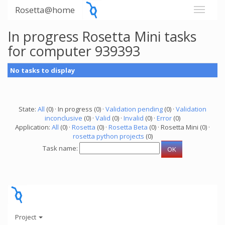
Rosetta@home
In progress Rosetta Mini tasks
for computer 939393
No tasks to display
State:
All
(0) · In progress (0) ·
Validation pending
(0) ·
Validation
inconclusive
(0) ·
Valid
(0) ·
Invalid
(0) ·
Error
(0)
Application:
All
(0) ·
Rosetta
(0) ·
Rosetta Beta
(0) · Rosetta Mini (0) ·
rosetta python projects
(0)
Task name:
Project