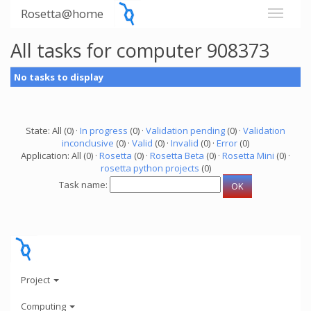
Rosetta@home
All tasks for computer 908373
No tasks to display
State: All (0) ·
In progress
(0) ·
Validation pending
(0) ·
Validation
inconclusive
(0) ·
Valid
(0) ·
Invalid
(0) ·
Error
(0)
Application: All (0) ·
Rosetta
(0) ·
Rosetta Beta
(0) ·
Rosetta Mini
(0) ·
rosetta python projects
(0)
Task name:
Project
Computing