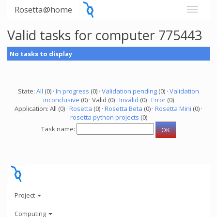
Rosetta@home
Valid tasks for computer 775443
No tasks to display
State:
All
(0) ·
In progress
(0) ·
Validation pending
(0) ·
Validation
inconclusive
(0) · Valid (0) ·
Invalid
(0) ·
Error
(0)
Application: All (0) ·
Rosetta
(0) ·
Rosetta Beta
(0) ·
Rosetta Mini
(0) ·
rosetta python projects
(0)
Task name:
Project
Computing