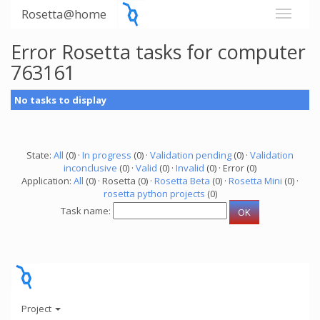
Rosetta@home
Error Rosetta tasks for computer
763161
No tasks to display
State:
All
(0) ·
In progress
(0) ·
Validation pending
(0) ·
Validation
inconclusive
(0) ·
Valid
(0) ·
Invalid
(0) · Error (0)
Application:
All
(0) · Rosetta (0) ·
Rosetta Beta
(0) ·
Rosetta Mini
(0) ·
rosetta python projects
(0)
Task name:
Project