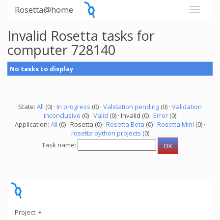
Rosetta@home
Invalid Rosetta tasks for
computer 728140
No tasks to display
State:
All
(0) ·
In progress
(0) ·
Validation pending
(0) ·
Validation
inconclusive
(0) ·
Valid
(0) · Invalid (0) ·
Error
(0)
Application:
All
(0) · Rosetta (0) ·
Rosetta Beta
(0) ·
Rosetta Mini
(0) ·
rosetta python projects
(0)
Task name:
Project