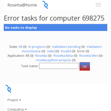
Rosetta@home
Error tasks for computer 698275
No tasks to display
State:
All
(0) ·
In progress
(0) ·
Validation pending
(0) ·
Validation
inconclusive
(0) ·
Valid
(0) ·
Invalid
(0) · Error (0)
Application: All (0) ·
Rosetta
(0) ·
Rosetta Beta
(0) ·
Rosetta Mini
(0) ·
rosetta python projects
(0)
Task name:
Project
Computing