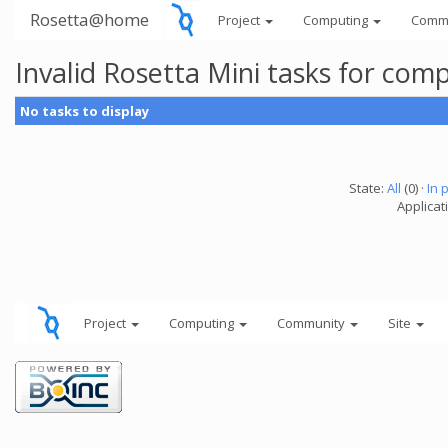
Rosetta@home
Project
Computing
Comm
Invalid Rosetta Mini tasks for co
No tasks to display
State:
All
(0) ·
In 
Applicat
Project
Computing
Community
Site