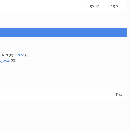
Sign Up
Login
valid (0) ·
Error
(0)
ojects
(0)
Top