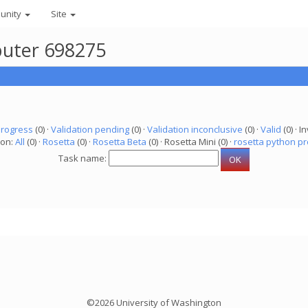
unity
Site
mputer 698275
progress
(0) ·
Validation pending
(0) ·
Validation inconclusive
(0) ·
Valid
(0) · In
ion:
All
(0) ·
Rosetta
(0) ·
Rosetta Beta
(0) · Rosetta Mini (0) ·
rosetta python pr
Task name:
©2026 University of Washington