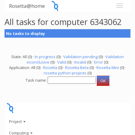
Rosetta@home
All tasks for computer 6343062
No tasks to display
State: All (0) ·
In progress
(0) ·
Validation pending
(0) ·
Validation
inconclusive
(0) ·
Valid
(0) ·
Invalid
(0) ·
Error
(0)
Application: All (0) ·
Rosetta
(0) ·
Rosetta Beta
(0) ·
Rosetta Mini
(0) ·
rosetta python projects
(0)
Task name:
Project
Computing