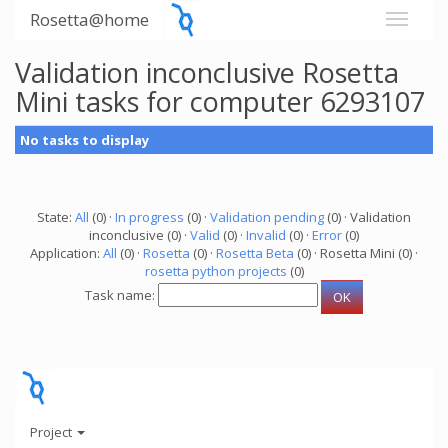
Rosetta@home
Validation inconclusive Rosetta
Mini tasks for computer 6293107
No tasks to display
State:
All
(0) ·
In progress
(0) ·
Validation pending
(0) · Validation
inconclusive (0) ·
Valid
(0) ·
Invalid
(0) ·
Error
(0)
Application:
All
(0) ·
Rosetta
(0) ·
Rosetta Beta
(0) · Rosetta Mini (0) ·
rosetta python projects
(0)
Task name:
Project