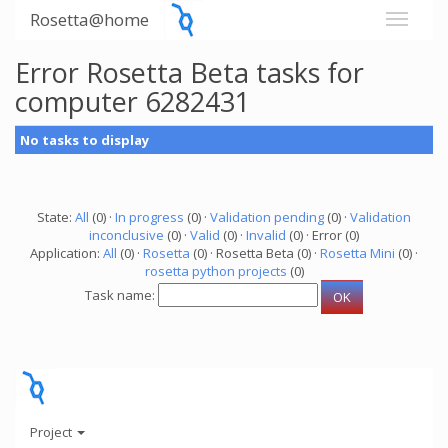
Rosetta@home
Error Rosetta Beta tasks for
computer 6282431
No tasks to display
State:
All
(0) ·
In progress
(0) ·
Validation pending
(0) ·
Validation
inconclusive
(0) ·
Valid
(0) ·
Invalid
(0) · Error (0)
Application:
All
(0) ·
Rosetta
(0) · Rosetta Beta (0) ·
Rosetta Mini
(0) ·
rosetta python projects
(0)
Task name:
Project