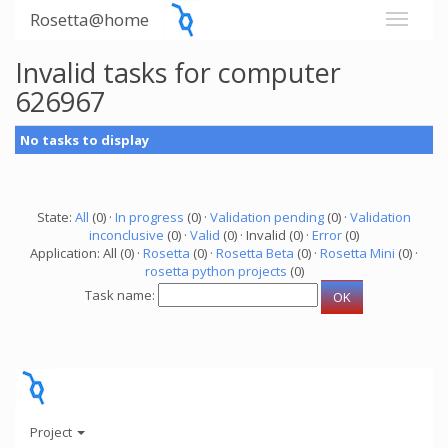
Rosetta@home
Invalid tasks for computer
626967
No tasks to display
State:
All
(0) ·
In progress
(0) ·
Validation pending
(0) ·
Validation
inconclusive
(0) ·
Valid
(0) · Invalid (0) ·
Error
(0)
Application: All (0) ·
Rosetta
(0) ·
Rosetta Beta
(0) ·
Rosetta Mini
(0) ·
rosetta python projects
(0)
Task name:
Project