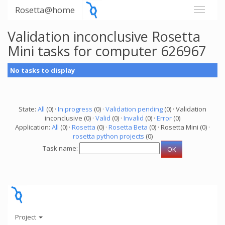
Rosetta@home
Validation inconclusive Rosetta
Mini tasks for computer 626967
No tasks to display
State:
All
(0) ·
In progress
(0) ·
Validation pending
(0) · Validation
inconclusive (0) ·
Valid
(0) ·
Invalid
(0) ·
Error
(0)
Application:
All
(0) ·
Rosetta
(0) ·
Rosetta Beta
(0) · Rosetta Mini (0) ·
rosetta python projects
(0)
Task name:
Project