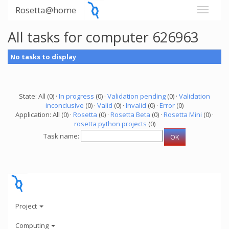
Rosetta@home
All tasks for computer 626963
No tasks to display
State: All (0) ·
In progress
(0) ·
Validation pending
(0) ·
Validation
inconclusive
(0) ·
Valid
(0) ·
Invalid
(0) ·
Error
(0)
Application: All (0) ·
Rosetta
(0) ·
Rosetta Beta
(0) ·
Rosetta Mini
(0) ·
rosetta python projects
(0)
Task name:
Project
Computing