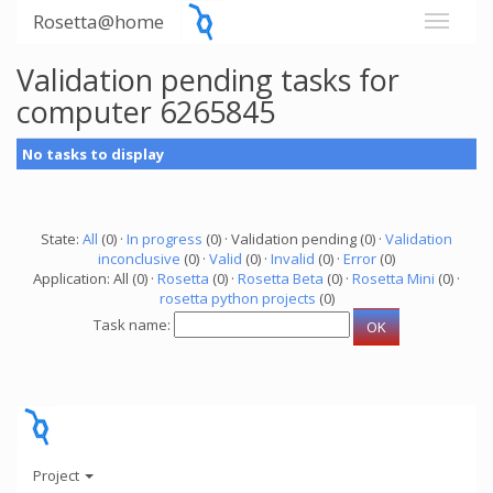
Rosetta@home
Validation pending tasks for
computer 6265845
No tasks to display
State:
All
(0) ·
In progress
(0) · Validation pending (0) ·
Validation
inconclusive
(0) ·
Valid
(0) ·
Invalid
(0) ·
Error
(0)
Application: All (0) ·
Rosetta
(0) ·
Rosetta Beta
(0) ·
Rosetta Mini
(0) ·
rosetta python projects
(0)
Task name:
Project