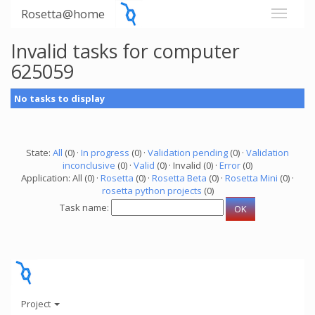
Rosetta@home
Invalid tasks for computer
625059
No tasks to display
State:
All
(0) ·
In progress
(0) ·
Validation pending
(0) ·
Validation
inconclusive
(0) ·
Valid
(0) · Invalid (0) ·
Error
(0)
Application: All (0) ·
Rosetta
(0) ·
Rosetta Beta
(0) ·
Rosetta Mini
(0) ·
rosetta python projects
(0)
Task name:
Project