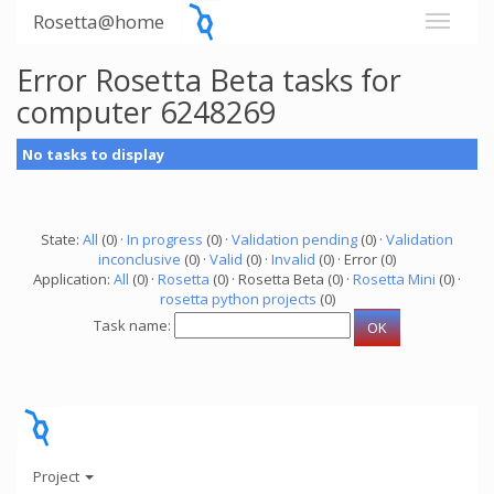
Rosetta@home
Error Rosetta Beta tasks for
computer 6248269
No tasks to display
State:
All
(0) ·
In progress
(0) ·
Validation pending
(0) ·
Validation
inconclusive
(0) ·
Valid
(0) ·
Invalid
(0) · Error (0)
Application:
All
(0) ·
Rosetta
(0) · Rosetta Beta (0) ·
Rosetta Mini
(0) ·
rosetta python projects
(0)
Task name:
Project