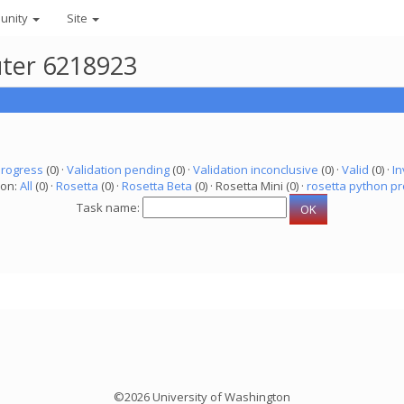
unity
Site
uter 6218923
progress
(0) ·
Validation pending
(0) ·
Validation inconclusive
(0) ·
Valid
(0) ·
In
ion:
All
(0) ·
Rosetta
(0) ·
Rosetta Beta
(0) · Rosetta Mini (0) ·
rosetta python pr
Task name:
©2026 University of Washington