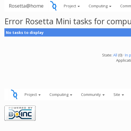
Rosetta@home
Project
Computing
Comm
Error Rosetta Mini tasks for comp
No tasks to display
State:
All
(0) ·
In 
Applicat
Project
Computing
Community
Site