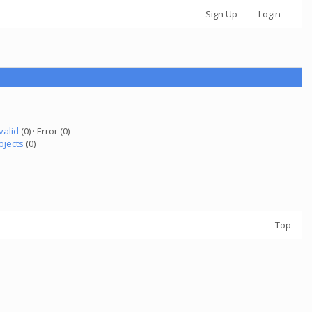
Sign Up
Login
valid
(0) · Error (0)
ojects
(0)
Top