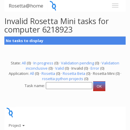
Rosetta@home
Invalid Rosetta Mini tasks for
computer 6218923
No tasks to display
State:
All
(0) ·
In progress
(0) ·
Validation pending
(0) ·
Validation
inconclusive
(0) ·
Valid
(0) · Invalid (0) ·
Error
(0)
Application:
All
(0) ·
Rosetta
(0) ·
Rosetta Beta
(0) · Rosetta Mini (0) ·
rosetta python projects
(0)
Task name:
Project