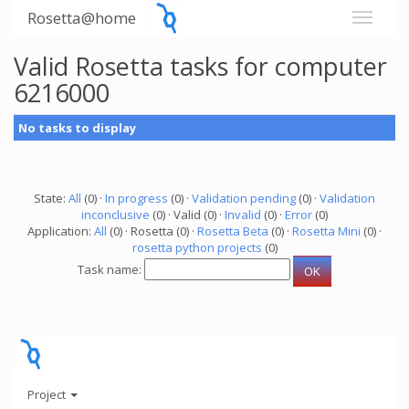
Rosetta@home
Valid Rosetta tasks for computer
6216000
No tasks to display
State:
All
(0) ·
In progress
(0) ·
Validation pending
(0) ·
Validation
inconclusive
(0) · Valid (0) ·
Invalid
(0) ·
Error
(0)
Application:
All
(0) · Rosetta (0) ·
Rosetta Beta
(0) ·
Rosetta Mini
(0) ·
rosetta python projects
(0)
Task name:
Project