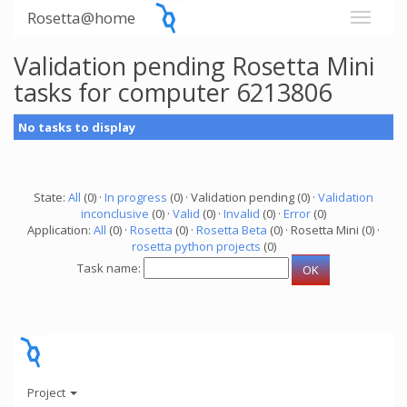
Rosetta@home
Validation pending Rosetta Mini
tasks for computer 6213806
No tasks to display
State:
All
(0) ·
In progress
(0) · Validation pending (0) ·
Validation
inconclusive
(0) ·
Valid
(0) ·
Invalid
(0) ·
Error
(0)
Application:
All
(0) ·
Rosetta
(0) ·
Rosetta Beta
(0) · Rosetta Mini (0) ·
rosetta python projects
(0)
Task name:
Project