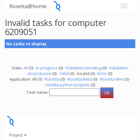
Rosetta@home
Invalid tasks for computer
6209051
No tasks to display
State:
All
(0) ·
In progress
(0) ·
Validation pending
(0) ·
Validation
inconclusive
(0) ·
Valid
(0) · Invalid (0) ·
Error
(0)
Application: All (0) ·
Rosetta
(0) ·
Rosetta Beta
(0) ·
Rosetta Mini
(0) ·
rosetta python projects
(0)
Task name:
Project