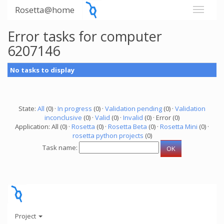
Rosetta@home
Error tasks for computer
6207146
No tasks to display
State:
All
(0) ·
In progress
(0) ·
Validation pending
(0) ·
Validation
inconclusive
(0) ·
Valid
(0) ·
Invalid
(0) · Error (0)
Application: All (0) ·
Rosetta
(0) ·
Rosetta Beta
(0) ·
Rosetta Mini
(0) ·
rosetta python projects
(0)
Task name:
Project