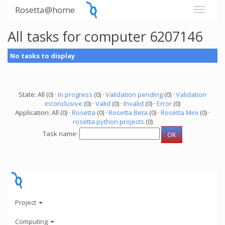
Rosetta@home
All tasks for computer 6207146
No tasks to display
State: All (0) ·
In progress
(0) ·
Validation pending
(0) ·
Validation
inconclusive
(0) ·
Valid
(0) ·
Invalid
(0) ·
Error
(0)
Application: All (0) ·
Rosetta
(0) ·
Rosetta Beta
(0) ·
Rosetta Mini
(0) ·
rosetta python projects
(0)
Task name:
Project
Computing