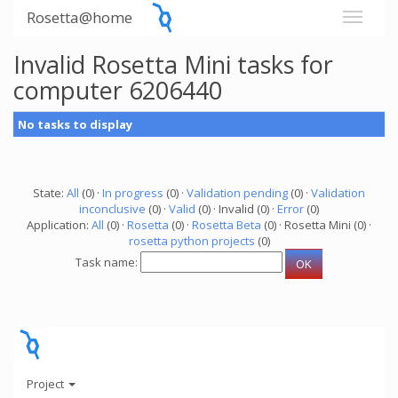
Rosetta@home
Invalid Rosetta Mini tasks for
computer 6206440
No tasks to display
State:
All
(0) ·
In progress
(0) ·
Validation pending
(0) ·
Validation
inconclusive
(0) ·
Valid
(0) · Invalid (0) ·
Error
(0)
Application:
All
(0) ·
Rosetta
(0) ·
Rosetta Beta
(0) · Rosetta Mini (0) ·
rosetta python projects
(0)
Task name:
Project