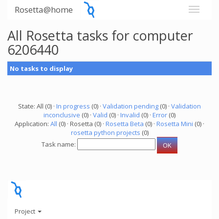
Rosetta@home
All Rosetta tasks for computer
6206440
No tasks to display
State: All (0) ·
In progress
(0) ·
Validation pending
(0) ·
Validation
inconclusive
(0) ·
Valid
(0) ·
Invalid
(0) ·
Error
(0)
Application:
All
(0) · Rosetta (0) ·
Rosetta Beta
(0) ·
Rosetta Mini
(0) ·
rosetta python projects
(0)
Task name:
Project