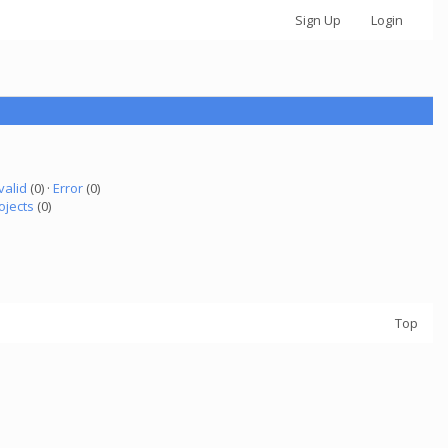
Sign Up
Login
valid
(0) ·
Error
(0)
ojects
(0)
Top