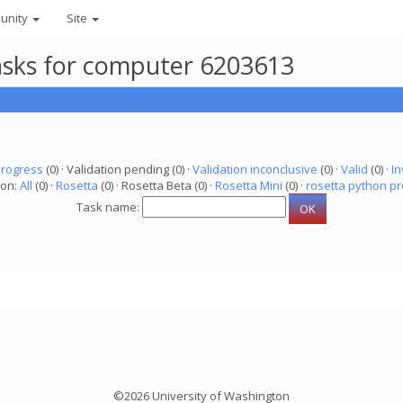
unity
Site
asks for computer 6203613
progress
(0) · Validation pending (0) ·
Validation inconclusive
(0) ·
Valid
(0) ·
In
ion:
All
(0) ·
Rosetta
(0) · Rosetta Beta (0) ·
Rosetta Mini
(0) ·
rosetta python pr
Task name:
©2026 University of Washington