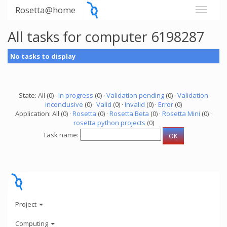
Rosetta@home
All tasks for computer 6198287
No tasks to display
State: All (0) ·
In progress
(0) ·
Validation pending
(0) ·
Validation
inconclusive
(0) ·
Valid
(0) ·
Invalid
(0) ·
Error
(0)
Application: All (0) ·
Rosetta
(0) ·
Rosetta Beta
(0) ·
Rosetta Mini
(0) ·
rosetta python projects
(0)
Task name:
Project
Computing