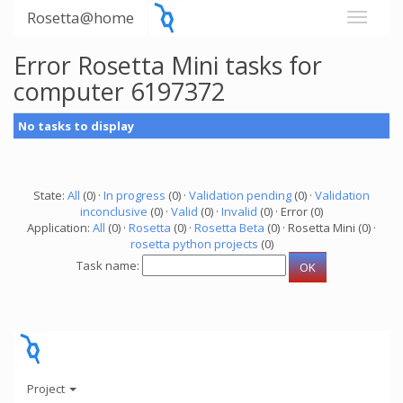
Rosetta@home
Error Rosetta Mini tasks for
computer 6197372
No tasks to display
State:
All
(0) ·
In progress
(0) ·
Validation pending
(0) ·
Validation
inconclusive
(0) ·
Valid
(0) ·
Invalid
(0) · Error (0)
Application:
All
(0) ·
Rosetta
(0) ·
Rosetta Beta
(0) · Rosetta Mini (0) ·
rosetta python projects
(0)
Task name:
Project