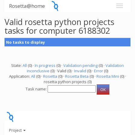
Rosetta@home
Valid rosetta python projects
tasks for computer 6188302
No tasks to display
State:
All
(0) ·
In progress
(0) ·
Validation pending
(0) ·
Validation
inconclusive
(0) · Valid (0) ·
Invalid
(0) ·
Error
(0)
Application:
All
(0) ·
Rosetta
(0) ·
Rosetta Beta
(0) ·
Rosetta Mini
(0) ·
rosetta python projects (0)
Task name:
Project