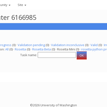
unity
Site
uter 6166985
progress
(0) ·
Validation pending
(0) ·
Validation inconclusive
(0) ·
Valid
(0) ·
In
ion:
All
(0) ·
Rosetta
(0) ·
Rosetta Beta
(0) · Rosetta Mini (0) ·
rosetta python pr
Task name:
©2026 University of Washington