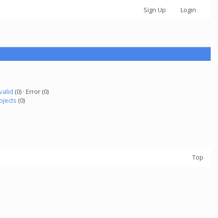
Sign Up
Login
valid
(0) · Error (0)
ojects
(0)
Top