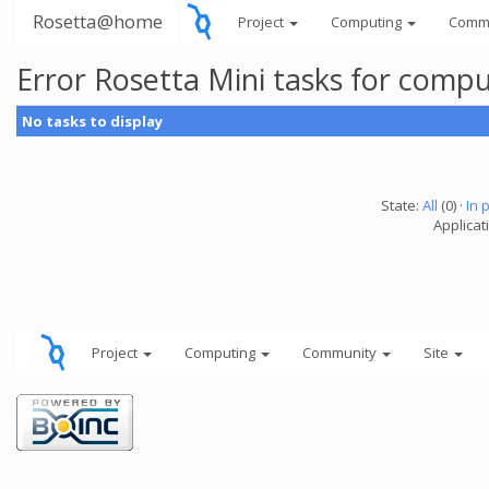
Rosetta@home
Project
Computing
Comm
Error Rosetta Mini tasks for comp
No tasks to display
State:
All
(0) ·
In 
Applicat
Project
Computing
Community
Site