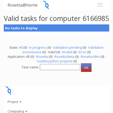
Rosetta@home
Valid tasks for computer 6166985
No tasks to display
State:
All
(0) ·
In progress
(0) ·
Validation pending
(0) ·
Validation
inconclusive
(0) · Valid (0) ·
Invalid
(0) ·
Error
(0)
Application: All (0) ·
Rosetta
(0) ·
Rosetta Beta
(0) ·
Rosetta Mini
(0) ·
rosetta python projects
(0)
Task name:
Project
Computing