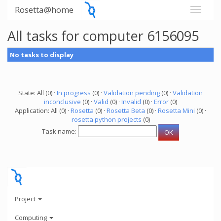
Rosetta@home
All tasks for computer 6156095
No tasks to display
State: All (0) ·
In progress
(0) ·
Validation pending
(0) ·
Validation
inconclusive
(0) ·
Valid
(0) ·
Invalid
(0) ·
Error
(0)
Application: All (0) ·
Rosetta
(0) ·
Rosetta Beta
(0) ·
Rosetta Mini
(0) ·
rosetta python projects
(0)
Task name:
Project
Computing