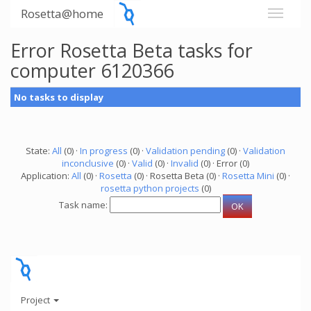
Rosetta@home
Error Rosetta Beta tasks for
computer 6120366
No tasks to display
State:
All
(0) ·
In progress
(0) ·
Validation pending
(0) ·
Validation
inconclusive
(0) ·
Valid
(0) ·
Invalid
(0) · Error (0)
Application:
All
(0) ·
Rosetta
(0) · Rosetta Beta (0) ·
Rosetta Mini
(0) ·
rosetta python projects
(0)
Task name:
Project