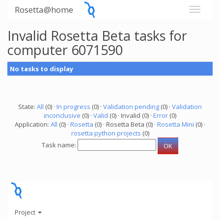
Rosetta@home
Invalid Rosetta Beta tasks for
computer 6071590
No tasks to display
State:
All
(0) ·
In progress
(0) ·
Validation pending
(0) ·
Validation
inconclusive
(0) ·
Valid
(0) · Invalid (0) ·
Error
(0)
Application:
All
(0) ·
Rosetta
(0) · Rosetta Beta (0) ·
Rosetta Mini
(0) ·
rosetta python projects
(0)
Task name:
Project