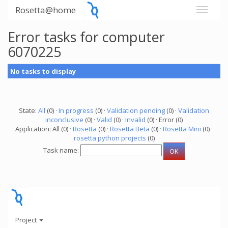
Rosetta@home
Error tasks for computer
6070225
No tasks to display
State:
All
(0) ·
In progress
(0) ·
Validation pending
(0) ·
Validation
inconclusive
(0) ·
Valid
(0) ·
Invalid
(0) · Error (0)
Application: All (0) ·
Rosetta
(0) ·
Rosetta Beta
(0) ·
Rosetta Mini
(0) ·
rosetta python projects
(0)
Task name:
Project