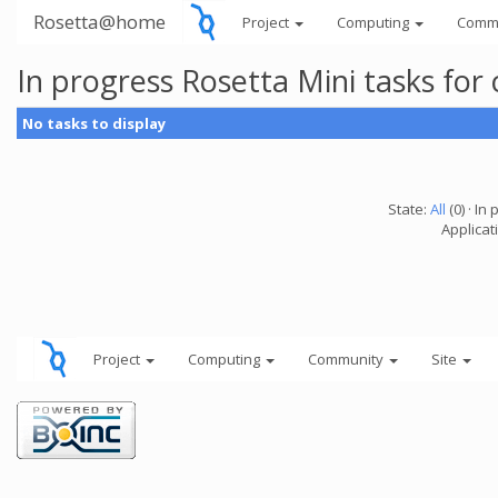
Rosetta@home
Project
Computing
Comm
In progress Rosetta Mini tasks fo
No tasks to display
State:
All
(0) · In 
Applicat
Project
Computing
Community
Site