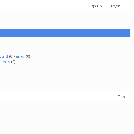
Sign Up
Login
valid
(0) ·
Error
(0)
ojects
(0)
Top