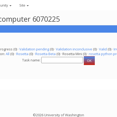
unity
Site
r computer 6070225
progress (0) ·
Validation pending
(0) ·
Validation inconclusive
(0) ·
Valid
(0) ·
In
ion:
All
(0) ·
Rosetta
(0) ·
Rosetta Beta
(0) · Rosetta Mini (0) ·
rosetta python pr
Task name:
©2026 University of Washington