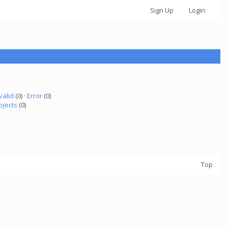
Sign Up
Login
valid
(0) ·
Error
(0)
ojects
(0)
Top