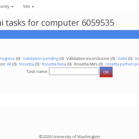
unity
Site
ni tasks for computer 6059535
progress
(0) ·
Validation pending
(0) · Validation inconclusive (0) ·
Valid
(0) ·
In
ion:
All
(0) ·
Rosetta
(0) ·
Rosetta Beta
(0) · Rosetta Mini (0) ·
rosetta python pr
Task name:
©2026 University of Washington