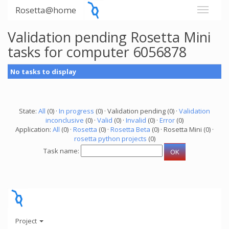
Rosetta@home
Validation pending Rosetta Mini
tasks for computer 6056878
No tasks to display
State:
All
(0) ·
In progress
(0) · Validation pending (0) ·
Validation
inconclusive
(0) ·
Valid
(0) ·
Invalid
(0) ·
Error
(0)
Application:
All
(0) ·
Rosetta
(0) ·
Rosetta Beta
(0) · Rosetta Mini (0) ·
rosetta python projects
(0)
Task name:
Project