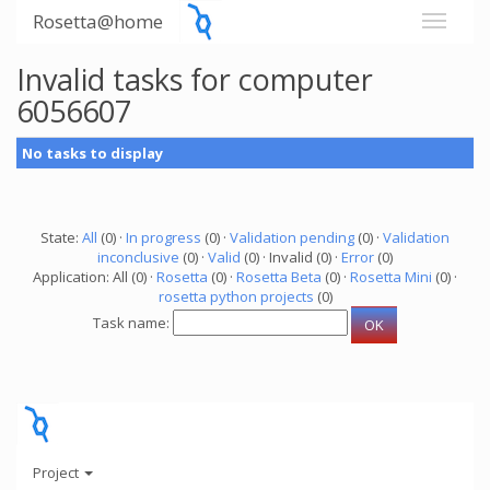
Rosetta@home
Invalid tasks for computer
6056607
No tasks to display
State:
All
(0) ·
In progress
(0) ·
Validation pending
(0) ·
Validation
inconclusive
(0) ·
Valid
(0) · Invalid (0) ·
Error
(0)
Application: All (0) ·
Rosetta
(0) ·
Rosetta Beta
(0) ·
Rosetta Mini
(0) ·
rosetta python projects
(0)
Task name:
Project