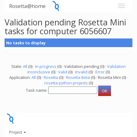
Rosetta@home
Validation pending Rosetta Mini
tasks for computer 6056607
No tasks to display
State:
All
(0) ·
In progress
(0) · Validation pending (0) ·
Validation
inconclusive
(0) ·
Valid
(0) ·
Invalid
(0) ·
Error
(0)
Application:
All
(0) ·
Rosetta
(0) ·
Rosetta Beta
(0) · Rosetta Mini (0) ·
rosetta python projects
(0)
Task name:
Project