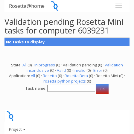
Rosetta@home
Validation pending Rosetta Mini
tasks for computer 6039231
No tasks to display
State:
All
(0) ·
In progress
(0) · Validation pending (0) ·
Validation
inconclusive
(0) ·
Valid
(0) ·
Invalid
(0) ·
Error
(0)
Application:
All
(0) ·
Rosetta
(0) ·
Rosetta Beta
(0) · Rosetta Mini (0) ·
rosetta python projects
(0)
Task name:
Project