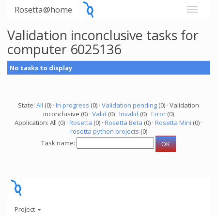
Rosetta@home
Validation inconclusive tasks for
computer 6025136
No tasks to display
State:
All
(0) ·
In progress
(0) ·
Validation pending
(0) · Validation
inconclusive (0) ·
Valid
(0) ·
Invalid
(0) ·
Error
(0)
Application: All (0) ·
Rosetta
(0) ·
Rosetta Beta
(0) ·
Rosetta Mini
(0) ·
rosetta python projects
(0)
Task name:
Project