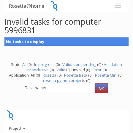
Rosetta@home
Invalid tasks for computer
5996831
No tasks to display
State:
All
(0) ·
In progress
(0) ·
Validation pending
(0) ·
Validation
inconclusive
(0) ·
Valid
(0) · Invalid (0) ·
Error
(0)
Application: All (0) ·
Rosetta
(0) ·
Rosetta Beta
(0) ·
Rosetta Mini
(0) ·
rosetta python projects
(0)
Task name:
Project