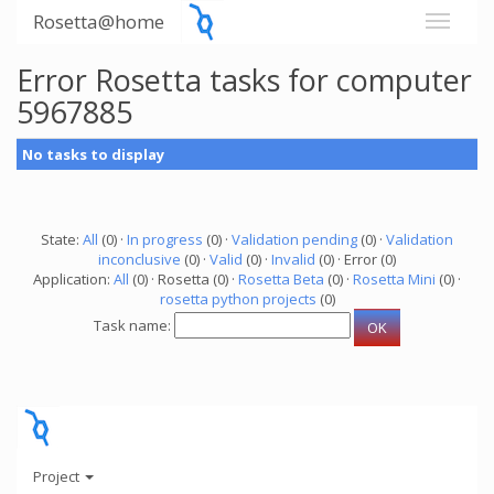
Rosetta@home
Error Rosetta tasks for computer
5967885
No tasks to display
State:
All
(0) ·
In progress
(0) ·
Validation pending
(0) ·
Validation
inconclusive
(0) ·
Valid
(0) ·
Invalid
(0) · Error (0)
Application:
All
(0) · Rosetta (0) ·
Rosetta Beta
(0) ·
Rosetta Mini
(0) ·
rosetta python projects
(0)
Task name:
Project