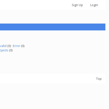
Sign Up
Login
valid
(0) ·
Error
(0)
ojects
(0)
Top