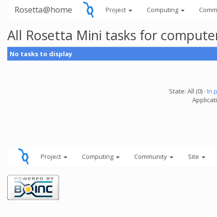
Rosetta@home
Project
Computing
Comm
All Rosetta Mini tasks for comput
No tasks to display
State: All (0) ·
In 
Applicat
Project
Computing
Community
Site