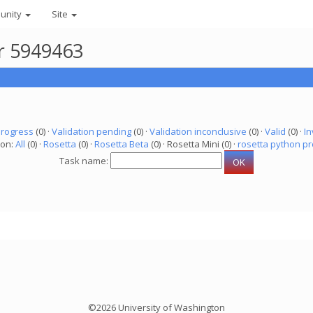
unity
Site
er 5949463
progress
(0) ·
Validation pending
(0) ·
Validation inconclusive
(0) ·
Valid
(0) ·
In
ion:
All
(0) ·
Rosetta
(0) ·
Rosetta Beta
(0) · Rosetta Mini (0) ·
rosetta python pr
Task name:
©2026 University of Washington