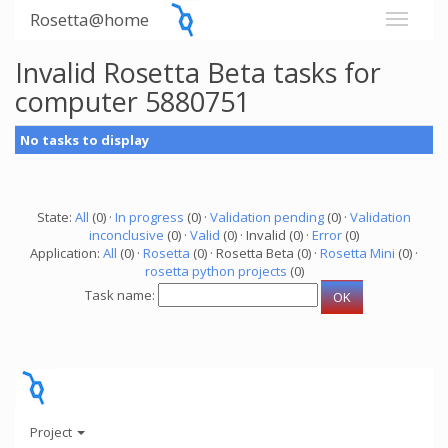
Rosetta@home
Invalid Rosetta Beta tasks for
computer 5880751
No tasks to display
State:
All
(0) ·
In progress
(0) ·
Validation pending
(0) ·
Validation
inconclusive
(0) ·
Valid
(0) · Invalid (0) ·
Error
(0)
Application:
All
(0) ·
Rosetta
(0) · Rosetta Beta (0) ·
Rosetta Mini
(0) ·
rosetta python projects
(0)
Task name:
Project