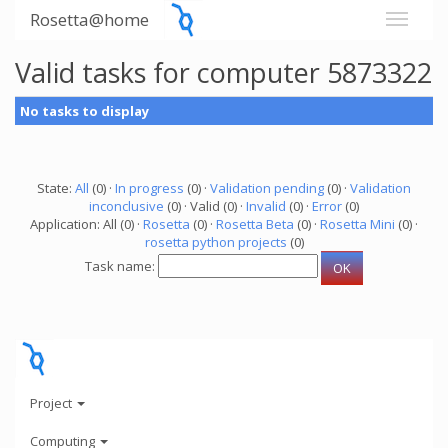
Rosetta@home
Valid tasks for computer 5873322
No tasks to display
State:
All
(0) ·
In progress
(0) ·
Validation pending
(0) ·
Validation
inconclusive
(0) · Valid (0) ·
Invalid
(0) ·
Error
(0)
Application: All (0) ·
Rosetta
(0) ·
Rosetta Beta
(0) ·
Rosetta Mini
(0) ·
rosetta python projects
(0)
Task name:
Project
Computing