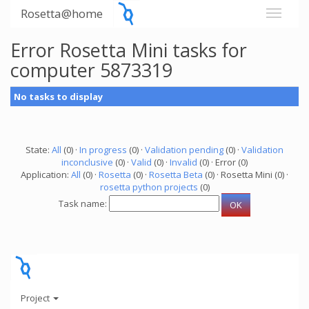
Rosetta@home
Error Rosetta Mini tasks for
computer 5873319
No tasks to display
State:
All
(0) ·
In progress
(0) ·
Validation pending
(0) ·
Validation
inconclusive
(0) ·
Valid
(0) ·
Invalid
(0) · Error (0)
Application:
All
(0) ·
Rosetta
(0) ·
Rosetta Beta
(0) · Rosetta Mini (0) ·
rosetta python projects
(0)
Task name:
Project